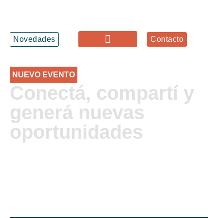
Novedades
Contacto
NUEVO EVENTO
Conectá, compartí y
generá nuevas
oportunidades
Una jornada para fortalecer vínculos,
descubrir alianzas estratégicas y
conocer cómo la calidad impulsa la
competitividad del sector de servicios.