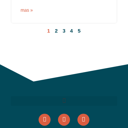
mas »
1
2
3
4
5